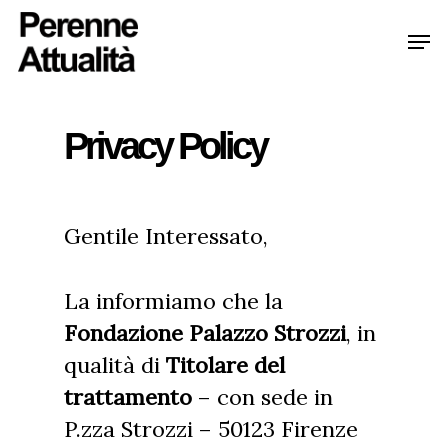
Skip
Men
to
Clo
main
Me
Privacy Policy
content
Gentile Interessato,
La informiamo che la
Fondazione Palazzo Strozzi
, in
qualità di
Titolare del
trattamento
– con sede in
P.zza Strozzi – 50123 Firenze