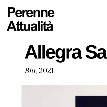
Skip
to
main
content
Allegra Sar
Blu
, 2021