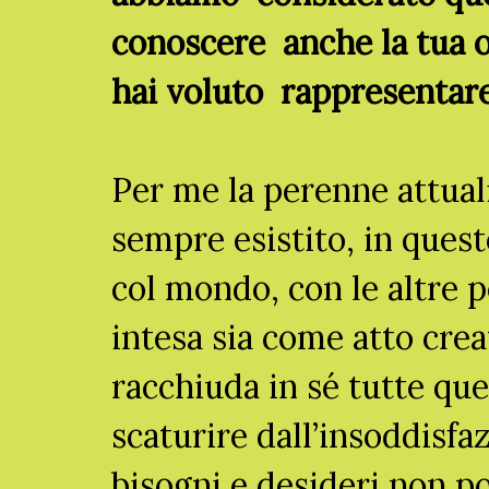
conoscere anche la tua o
hai voluto rappresentare
Per me la perenne attuali
sempre esistito, in quest
col mondo, con le altre p
intesa sia come atto cre
racchiuda in sé tutte que
scaturire dall’insoddisf
bisogni e desideri non p