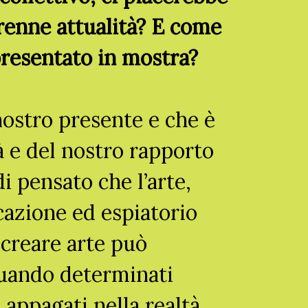
erenne attualità? E come
presentato in mostra?
nostro presente e che è
à e del nostro rapporto
i pensato che l’arte,
azione ed espiatorio
 creare arte può
Quando determinati
appagati nella realtà,